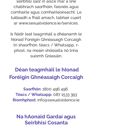
seirbhísí saor in aisce mar a líne
chabhrach saorfhóin, faisnéis agus
comhairle agus comhairleoireacht. Le
tuilleadh a fháil amach, tabhair cuairt
ar
www.sexualviolence.ie/services.
Is féidir leat teagmháil a dhéanamh le
hIonad Foréigin Ghnéasaigh Corcaigh
trí shaorfhón, téacs / Whatsapp, r-
phost, na meáin shóisialta nó trína
suíomh Gréasáin.
​
Déan teagmháil le hIonad
Foréigin Ghnéasaigh Corcaigh
Saorfhón:
1800 496 496
Téacs / Whatsapp:
087 1533 393
Ríomhphost:
info@sexualviolence.ie
Na hAonaid Gardaí agus
Seirbhísí Cosanta