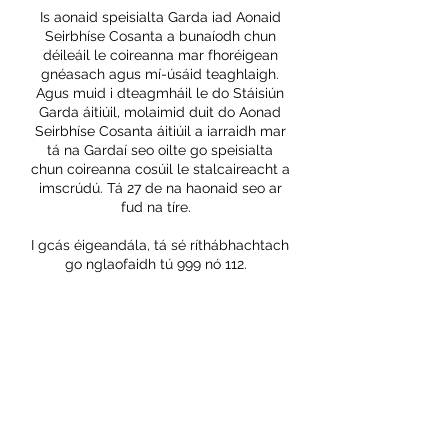
Is aonaid speisialta Garda iad Aonaid
Seirbhíse Cosanta a bunaíodh chun
déileáil le coireanna mar fhoréigean
gnéasach agus mí-úsáid teaghlaigh.
Agus muid i dteagmháil le do Stáisiún
Garda áitiúil, molaimid duit do Aonad
Seirbhíse Cosanta áitiúil a iarraidh mar
tá na Gardaí seo oilte go speisialta
chun coireanna cosúil le stalcaireacht a
imscrúdú. Tá 27 de na haonaid seo ar
fud na tíre.
I gcás éigeandála, tá sé ríthábhachtach
go nglaofaidh tú 999 nó 112.
Chun faisnéis agus comhairle a fháil
maidir le logáil fianaise a thuairisciú
agus a choinneáil, tóg ár 'An bhfuilim á
stalcaireacht?' measúnú.