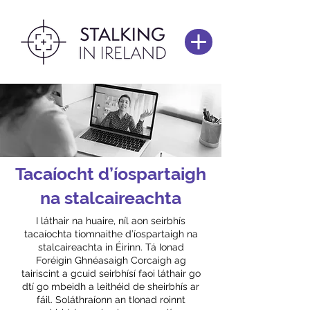
Tacaíocht d’íospartaigh
na stalcaireachta
I láthair na huaire, níl aon seirbhís
tacaíochta tiomnaithe d’íospartaigh na
stalcaireachta in Éirinn. Tá Ionad
Foréigin Ghnéasaigh Corcaigh ag
tairiscint a gcuid seirbhísí faoi láthair go
dtí go mbeidh a leithéid de sheirbhís ar
fáil. Soláthraíonn an tIonad roinnt