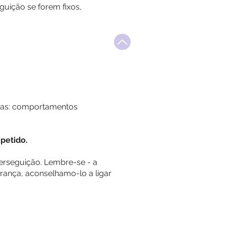
guição se forem fixos,
rias: comportamentos
petido.
erseguição. Lembre-se - a
ança, aconselhamo-lo a ligar