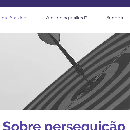
out Stalking
Am I being stalked?
Support
Sobre perseguição