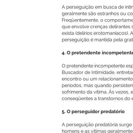
A perseguição em busca de intim
geralmente são estranhos ou co
Freqüentemente, o comportamen
que envolve crenças delirantes
exista (delírios erotomaníacos)
perseguição é mantida pela grat
4. O pretendente incompetent
O pretendente incompetente espr
Buscador de Intimidade, entret
encontro ou um relacionamento
períodos, mas quando persistem
sofrimento da vítima. Às vezes, 
conseqüentes a transtornos do e
5. O perseguidor predatório
A perseguição predatória surge 
homens e as vítimas geralmente