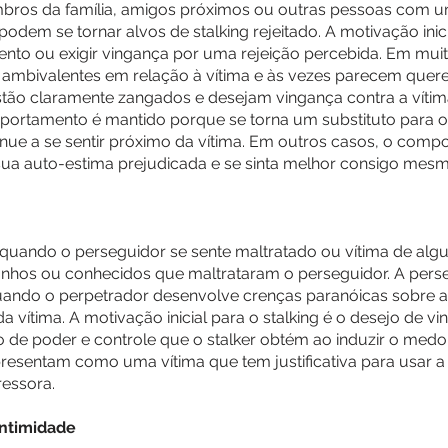
embros da família, amigos próximos ou outras pessoas com 
dem se tornar alvos de stalking rejeitado. A motivação inic
amento ou exigir vingança por uma rejeição percebida. Em mui
ambivalentes em relação à vítima e às vezes parecem querer
tão claramente zangados e desejam vingança contra a vítim
ortamento é mantido porque se torna um substituto para o r
inue a se sentir próximo da vítima. Em outros casos, o com
sua auto-estima prejudicada e se sinta melhor consigo mesm
quando o perseguidor se sente maltratado ou vítima de algu
anhos ou conhecidos que maltrataram o perseguidor. A perse
ndo o perpetrador desenvolve crenças paranóicas sobre a 
 vítima. A motivação inicial para o stalking é o desejo de vin
o de poder e controle que o stalker obtém ao induzir o medo
resentam como uma vítima que tem justificativa para usar a
essora.
intimidade