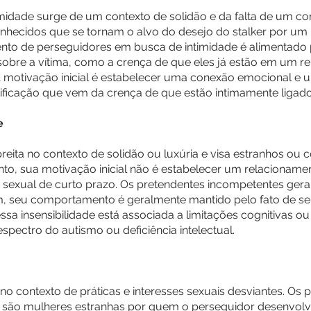
idade surge de um contexto de solidão e da falta de um con
nhecidos que se tornam o alvo do desejo do stalker por um
to de perseguidores em busca de intimidade é alimentado
 sobre a vítima, como a crença de que eles já estão em um
. A motivação inicial é estabelecer uma conexão emocional e 
ificação que vem da crença de que estão intimamente ligado
e
eita no contexto de solidão ou luxúria e visa estranhos ou 
anto, sua motivação inicial não é estabelecer um relaciona
 sexual de curto prazo. Os pretendentes incompetentes ge
, seu comportamento é geralmente mantido pelo fato de se
essa insensibilidade está associada a limitações cognitivas ou
spectro do autismo ou deficiência intelectual.
no contexto de práticas e interesses sexuais desviantes. Os
 são mulheres estranhas por quem o perseguidor desenvolve