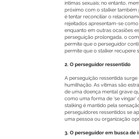
íntimas sexuais; no entanto, m
próximo com o stalker também po
é tentar reconciliar o relacion
rejeitados apresentam-se como 
enquanto em outras ocasiões es
perseguição prolongada, o comp
permite que o perseguidor cont
permite que o stalker recupere 
2. O perseguidor ressentido
A perseguição ressentida surge 
humilhação. As vítimas são estr
de uma doença mental grave qua
como uma forma de 'se vingar' da
stalking é mantido pela sensaçã
perseguidores ressentidos se ap
uma pessoa ou organização opr
3. O perseguidor em busca de 